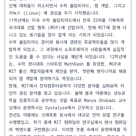
인해 대회들이 취소되면서 수학 올림피아드, 웹 개발, 그리고
리눅스 (Linux) 에 관심을 두기 시작했습니다.
11학년에는 미국 수학 올림피아드에서 전국 23위를 기록하며
국가대표 선발 캠프 (MOP)에 선발되어, 현재 MIT에 함께 다
니고 있는 동기들을 많이 알게 되는 기회가 되었습니다.
수학 올림피아드 준비와 동시에 관련된 프로젝트들을 많이 개
발하게 되었고, 그 과정에서 소프트웨어가 사람들에게 실질적
인 도움을 줄 수 있다는 사실을 깨닫게 되었습니다. 12학년에
는, 수학 경시대회 스타트업
MathDash
를 창업한, MOP과
MIT 출신 개발자들에게 제안을 받아, 첫번째 엔지니어로 채용
되어 웹 개발에 참여하기도 하였습니다.
현재, MIT에서 전자컴퓨터공학의 다양한 분야를 살펴보며 저
만의 관심 분야를 찾고 있습니다. 올해 봄과 여름에는 성능공
학을 집중적으로 공부하는 것을 목표로
Manya Ghobadi
교수
님께서 운영하시는
Systalyze
에서 근무하고 있습니다.
전년도 여름에는
크래프톤
본사에서 대규모 언어 모델 연구를
수행했었고, 학기 중에 MIT
컴파일러 연구실에서
텐서 컴파일
러 벡엔드를 구현했습니다. 이러한 흐름 속에서
운영체제를
직